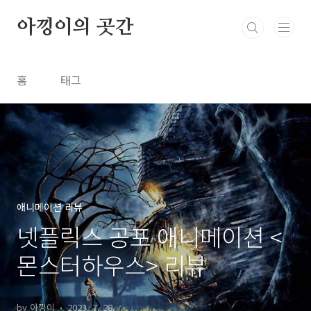
본문 바로가기
아낑이의 곳간
홈
태그
애니메이션 리뷰
넷플릭스 공포 애니메이션 <
몬스터하우스> 리뷰
by 아낑이
2023. 7. 28.