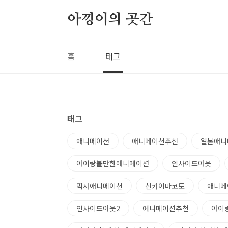
본문 바로가기
아낑이의 곳간
홈
태그
태그
애니메이션
애니메이션추천
일본애니
아이랑볼만한애니메이션
인사이드아웃
픽사애니메이션
신카이마코토
애니메
인사이드아웃2
에니메이션추천
아이