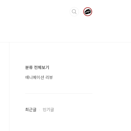
분류 전체보기
애니메이션 리뷰
최근글
인기글