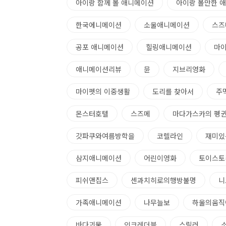
아이랑 함께 볼 애니메이션
아이랑 볼만한 
한국에니메이션
소울애니메이션
스즈
공포 애니메이션
힐링애니메이션
마이
애니메이션리뷰
뮨
지브리영화
마이펫의 이중생활
도리를 찾아서
주
몬스터호텔
스즈메
마다가스카의 펭
갓파쿠와여름방학을
코렐라인
재미있
삼지애니메이션
어린이영화
토이스토
피쉬앤칩스
센과치히로의행방불명
니
가족애니메이션
나무늘보
하울의움직
바다괴물
인크레더블
스릴러