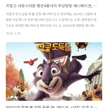
귀엽고 사랑스러운 펭귄4총사의 우당탕탕 애니메이션, 마다가스카의 펭귄
가볍게 웃고 싶을 때 볼 만한 애니메이션 은 한국에는 2014년 12월에 개
봉한 드림웍스의 장편 애니메이션입니다. 드림웍스는 슈렉, 쿵푸팬더 등
으로도 유명한 애니메이션 제작사입니다. 은 2005년에 개봉한 애니메이
션인 에서 조연으로 등장했었던 펭귄들이 주인공이 되어서 나온 작품입
2024. 3. 29.
니다. 어쩐지 제목이 익숙한 것 같다고 생각했는데 마다가스카의 시리즈
애니메이션이었습니다. SK BTV에서 무료 애니메이션으로 올라와 우연
히 보게 되었는데, 기대 없이 봐서 그런지 더 재미있게 웃으며 보았습니
다. 4명의 펭귄들의 요란한 움직임과 끊임없는 입놀림이 귀여우면서도
개그스럽습니다. 개그센스나 동물들의 제스처, 표정 등이 요즘스럽게 재
미있어서 개봉한 지 얼마 안 된 애니메이션이라고 생각했었는데, 찾아보
니 생각보다 오래전에 ..
어린이와 함께 볼 만한 동물 애니메이션, <넛잡: 땅콩 도둑들>