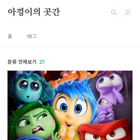
본문 바로가기
아낑이의 곳간
홈
태그
분류 전체보기
27